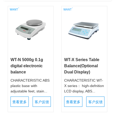
WT-N 5000g 0.1g
WT-X Series Table
digital electronic
Balance(Optional
balance
Dual Display)
CHARACTERISTIC ABS
CHARACTERISTIC WT-
plastic base with
X series： high-defnition
adjustable feet, stain...
LCD display, ABS...
查看更多
客户反馈
查看更多
客户反馈