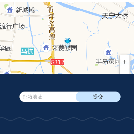
+
−
© 2026 AutoNavi
- GS(2019)6379号