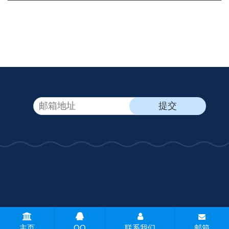
CopyRight © 2026 - 常州万泰天平仪器有限公司 版权所有
网站地
主页
QQ
联系我们
邮箱
图
所有标签
免责声明